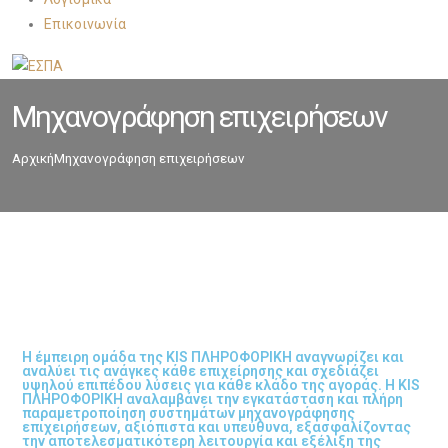
Επικοινωνία
Μηχανογράφηση επιχειρήσεων
Αρχική
Μηχανογράφηση επιχειρήσεων
Η έμπειρη ομάδα της KIS ΠΛΗΡΟΦΟΡΙΚΗ αναγνωρίζει και
αναλύει τις ανάγκες κάθε επιχείρησης και σχεδιάζει
υψηλού επιπέδου λύσεις για κάθε κλάδο της αγοράς. Η KIS
ΠΛΗΡΟΦΟΡΙΚΗ αναλαμβάνει την εγκατάσταση και πλήρη
παραμετροποίηση συστημάτων μηχανογράφησης
επιχειρήσεων, αξιόπιστα και υπεύθυνα, εξασφαλίζοντας
την αποτελεσματικότερη λειτουργία και εξέλιξη της