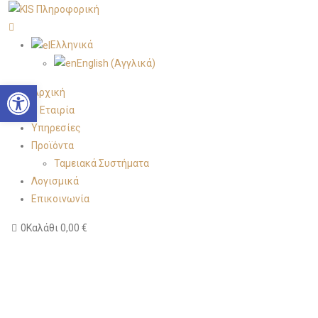
Ελληνικά
English
(
Αγγλικά
)
Open toolbar
Αρχική
Η Εταιρία
Υπηρεσίες
Προϊόντα
Ταμειακά Συστήματα
Λογισμικά
Επικοινωνία
0
Καλάθι
0,00
€