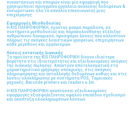
συναντήσεων και επαφών είναι μία εφαρμογή που
χρησιμοποιεί προηγμένα εργαλεία ανάλυσης δεδομένων &
ενσωματώνει όλα τα κανάλια επικοινωνίας μιας
επιχείρησης.
Εφαρμογές Μισθοδοσίας
H KIS ΠΛΗΡΟΦΟΡΙΚΗ, έχοντας μακρά παράδοση, σε
συστήματα μισθοδοσίας και παρακολούθησης εξέλιξης
ανθρώπινου δυναμικού, προσφέρει λύσεις που καλύπτουν
πλήρως τις ανάγκες λογιστικών γραφείων, επιχειρήσεων
κάθε μεγέθους και οργανισμών.
Λύσεις εντατικής λιανικής
Τα προϊόντα της KIS ΠΛΗΡΟΦΟΡΙΚΗ δίνουν ιδιαίτερη
βαρύτητα στις ιδιαιτερότητες και εξειδικευμένες ανάγκες
της λιανικής πώλησης. Απαντούν αποτελεσματικά στα
χαρακτηριστικά γρήγορης απόκρισης, στις ανάγκες
πληροφόρησης και ανταλλαγής δεδομένων καθώς και στις
λύσεις ολοκλήρωσης με συστήματα POS, Ταμειακές
μηχανές, Barcode printers και readers κ.λπ.
Η KIS ΠΛΗΡΟΦΟΡΙΚΗ αναπτύσσει εξειδικευμένες
εφαρμογές εξασφαλίζοντας υψηλού επιπέδου σχεδιασμό
και ανάπτυξη ολοκληρωμένων λύσεων.