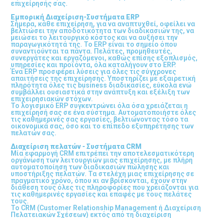
επιχείρησής σας.
Εμπορική Διαχείριση-Συστήματα ERP
Σήμερα, κάθε επιχείρηση, για να αναπτυχθεί, οφείλει να
βελτιώσει την αποδοτικότητα των διαδικασιών της, να
μειώσει το λειτουργικό κόστος και να αυξήσει την
παραγωγικότητά της. Το ERP είναι το σημείο όπου
συναντιούνται τα πάντα. Πελάτες, προμηθευτές,
συνεργάτες και εργαζόμενοι, καθώς επίσης εξοπλισμός,
υπηρεσίες και προϊόντα, όλα καταλήγουν στο ERP.
Ένα ERP προσφέρει λύσεις για όλες τις σύγχρονες
απαιτήσεις της επιχείρησης. Υποστηρίζει με εξαιρετική
πληρότητα όλες τις business διαδικασίες, εύκολα ενώ
συμβάλλει ουσιαστικά στην ανάπτυξη και εξέλιξη των
επιχειρησιακών στόχων.
Το λογισμικό ERP συγκεντρώνει όλα όσα χρειάζεται η
επιχείρησή σας σε ένα σύστημα. Αυτοματοποιήστε όλες
τις καθημερινές σας εργασίες, βελτιώνοντας τόσο τα
οικονομικά σας, όσο και το επίπεδο εξυπηρέτησης των
πελατών σας.
Διαχείριση πελατών - Συστήματα CRM
Μία εφαρμογή CRM επιτρέπει την αποτελεσματικότερη
οργάνωση των λειτουργιών μιας επιχείρησης, με πλήρη
αυτοματοποίηση των διαδικασιών πώλησης και
υποστήριξης πελατών. Τα στελέχη μιας επιχείρησης σε
πραγματικό χρόνο, όπου κι αν βρίσκονται, έχουν στην
διάθεση τους όλες τις πληροφορίες που χρειάζονται για
τις καθημερινές εργασίες και επαφές με τους πελάτες
τους.
Το CRM (Customer Relationship Management ή Διαχείριση
Πελατειακών Σχέσεων) εκτός από τη διαχείριση