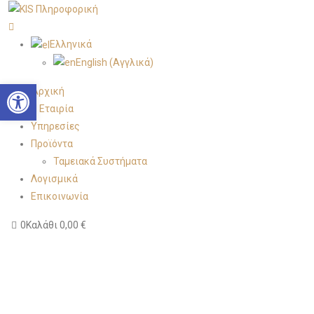
Ελληνικά
English
(
Αγγλικά
)
Open toolbar
Αρχική
Η Εταιρία
Υπηρεσίες
Προϊόντα
Ταμειακά Συστήματα
Λογισμικά
Επικοινωνία
0
Καλάθι
0,00
€