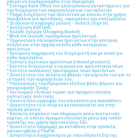
μπορεί να συμπεριληφθεί στην περιγραφή.
* Σύστημα Back Office του ηλεκτρονικού καταστήματος για
την διαχείριση των παραγγελιών και των πελατών.
* Πλήρη διαχείριση των προϊόντων με εύκολο στην χρήση
περιβάλλον για προσθήκες, αφαιρέσεις και επεξεργασία.
* Διαδικασία εγγραφής μέλους - πελάτη (Sign In).
* Αναζήτηση (full text).
* Καλάθι αγορών (Shopping Basket).
* Wish list (καλάθι αγαπημένων προϊόντων).
* Παρουσίαση επιλεγμένων προϊόντων στην κεντρική
σελίδα και στην αρχική σελίδα κάθε κατηγορίας
προϊόντων.
* Αυτόματη ενημέρωση του διαχειριστή και με email για
κάθε παραγγελία.
* Ενότητα σχετικών προϊόντων (related products).
* Ενότητα διαχείρισης εταιρικών και προϊοντικών νέων.
* Ενότητα ανανέωσης προσφορών, νέων προϊόντων.
* Δυνατότητα του πελάτη να βλέπει την καρτέλα του και το
ιστορικό των παραγγελιών του.
* Υπολογισμός ταχυδρομικών εξόδων βάσει βάρους και
γεωγραφικής ζώνης.
* Λειτουργία «διπλών τιμών» για πραγματοποίηση
εκπτωτικής πολιτικής.
* Δυνατότητα εγγραφής του επισκέπτη για newsletters.
* Δυνατότητα το e-shop να κατασκευαστεί και στην
αγγλική γλώσσα.
* Απόλυτη ασφάλεια των πληρωμών μέσω πιστωτικής
κάρτας, οι οποίες πραγματοποιούνται μέσω pay center
τραπέζης και χρήση πρωτοκόλλου SSL.
* Δυνατότητα πληρωμής με κατάθεση στην τράπεζα,
αντικαταβολή ή PayPal.
* Δυνατότητα συγχρονισμού με οποιοδήποτε Erp της