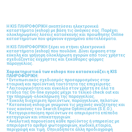
Η KIS ΠΛΗΡΟΦΟΡΙΚΗ αναπτύσσει ηλεκτρονικά
καταστήματα (eshop) με βάση τις ανάγκες σας. Παρέχει
ολοκληρωμένες λύσεις κατασκευής και προώθησης Online
καταστημάτων που φέρνουν εγγυημένα αποτελέσματα.
Η KIS ΠΛΗΡΟΦΟΡΙΚΗ ξέρει να στήνει ηλεκτρονικά
καταστήματα (eshop) που πουλάνε. Δίνει έμφαση στην
εύκολη και γρήγορη ολοκλήρωση αγορών από τους χρήστες
σχεδιάζοντας εύχρηστες και ξεκάθαρες φόρμες
παραγγελίας.
Χαρακτηριστικά των eshops που κατασκευάζει η KIS
ΠΛΗΡΟΦΟΡΙΚΗ:
* Εντυπωσιακός σχεδιασμός προσαρμοσμένος στην
εταιρική και προϊοντική ταυτότητα της επιχείρισης.
* Λειτουργικότητα και ευκολία στον χρήστη σε όλα τα
στάδια της On-line αγοράς μέχρι το τελικό check out και
την πληρωμή-ολοκλήρωση της παραγγελίας.
* Έυκολη διαχείριση προϊόντων, παραγγελιών, πελατών.
* Κατασκευή eshop με γνώμονα τις μηχανές αναζήτησης και
τους κανόνες του Search Engine Optimization (S.E.O.).
* Κατηγοριοποίηση προϊόντων σε απεριόριστα επίπεδα
κατηγοριών και υποκατηγοριών.
* Αναλυτική παρουσίαση κάθε προϊόντος ή υπηρεσίας με
απεριόριστο αριθμό φωτογραφιών, κωδικό,εταιρία,
περιγραφή και τιμή. Οποιαδήποτε άλλη προδιαγραφή