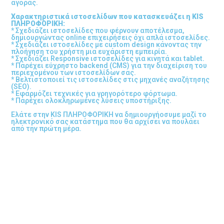
αγοράς.
Χαρακτηριστικά ιστοσελίδων που κατασκευάζει η KIS
ΠΛΗΡΟΦΟΡΙΚΗ:
* Σχεδιάζει ιστοσελίδες που φέρνουν αποτέλεσμα,
δημιουργώντας online επιχειρήσεις όχι απλά ιστοσελίδες.
* Σχεδιάζει ιστοσελίδες με custom design κάνοντας την
πλοήγηση του χρήστη μια ευχάριστη εμπειρία.
* Σχεδιάζει Responsive ιστοσελίδες για κινητά και tablet.
* Παρέχει εύχρηστο backend (CMS) για την διαχείριση του
περιεχομένου των ιστοσελίδων σας.
* Βελτιστοποιεί τις ιστοσελίδες στις μηχανές αναζήτησης
(SEO).
* Εφαρμόζει τεχνικές για γρηγορότερο φόρτωμα.
* Παρέχει ολοκληρωμένες λύσεις υποστήριξης.
Ελάτε στην KIS ΠΛΗΡΟΦΟΡΙΚΗ να δημιουργήοσυμε μαζί το
ηλεκτρονικό σας κατάστημα που θα αρχίσει να πουλάει
από την πρώτη μέρα.