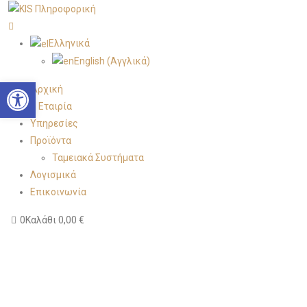
Ελληνικά
English
(
Αγγλικά
)
Open toolbar
Αρχική
Η Εταιρία
Υπηρεσίες
Προϊόντα
Ταμειακά Συστήματα
Λογισμικά
Επικοινωνία
0
Καλάθι
0,00
€