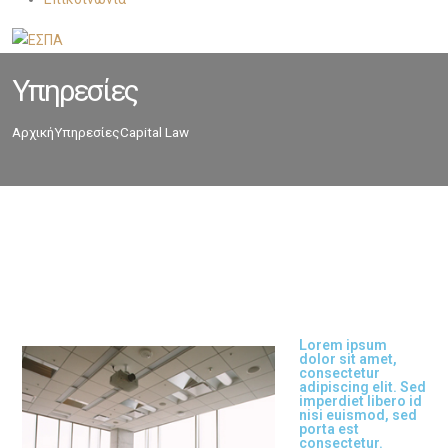
Υπηρεσίες
Αρχική
Υπηρεσίες
Capital Law
Lorem ipsum
dolor sit amet,
consectetur
adipiscing elit. Sed
imperdiet libero id
nisi euismod, sed
porta est
consectetur.