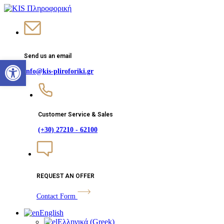
Send us an email
Open toolbar
info@kis-pliroforiki.gr
Customer Service & Sales
(+30) 27210 - 62100
REQUEST AN OFFER
Contact Form
English
Ελληνικά
(
Greek
)